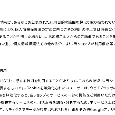
人情報が、あらかじめ公表された利用目的の範囲を超えて取り扱われて
由により、個人情報保護法の定めに基づきその利用の停止又は消去（以下
あることが判明した場合には、お客様ご本人からのご請求であることを
す。但し、個人情報保護法その他の法令により、当ショップが利用停止等
の利用
kie及びこれに類する技術を利用することがあります。これらの技術は、当
するものです。Cookieを無効化されたいユーザーは、ウェブブラウザの
kieを無効化すると、当ショップのサービスの一部の機能をご利用いただ
が提供するサービスの利用状況等を調査・分析するため、本サービス上に Goog
leアナリティクスでデータが収集、処理される仕組みその他Googleアナ